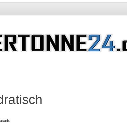
ratisch
riants