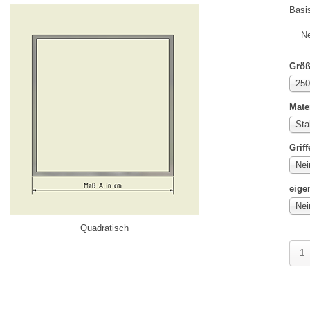
Basis
Ne
Grö
250
Mate
Sta
Griff
Nei
eige
Nei
Quadratisch